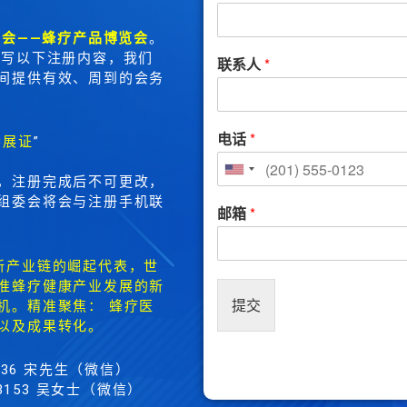
会——蜂疗产品博览会
。
填写以下注册内容，我们
联系人
*
间提供有效、周到的会务
电话
*
参展证
”
，注册完成后不可更改，
组委会将会与注册手机联
邮箱
*
新产业链的崛起代表，世
准蜂疗健康产业发展的新
提交
机。精准聚焦： 蜂疗医
以及成果转化。
736 宋先生（微信）
 吴女士
（微信）