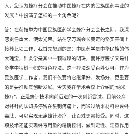
人，您认为蜂疗分会在推动中医蜂疗在内的民族医药事业的
发展当中扮演了怎样的一个角色呢？
答：在获推举为中国民族医药学会蜂疗分会会长之际，我深
感责任重大、使命光荣。站在李万瑶会长奠定的坚实基础上
接棒此项工作，我首先想到的是：中医药学是中华民族的伟
大瑰宝，针灸学是其中一颗璀璨的明珠，而蜂疗医学又是针
灸学中独树一帜的特色疗法。这一疗法深受百姓认可。作为
民族医学工作者，我们不仅要将它继承好、发扬好，更重要
的是要推动其创新发展。今天我在学术会议上介绍的“纳米
蜂疗”，正是蜂针技术向前迈进的一次创新尝试。目前公众
对蜂针的认知多停留在蜇刺疼痛上，而通过纳米材料包裹蜂
毒肽，可以实现无痛蜂针治疗，让百姓更易接受。同时，这
项技术还能实现蜂毒用量的精确控制，做到定性、定量作用