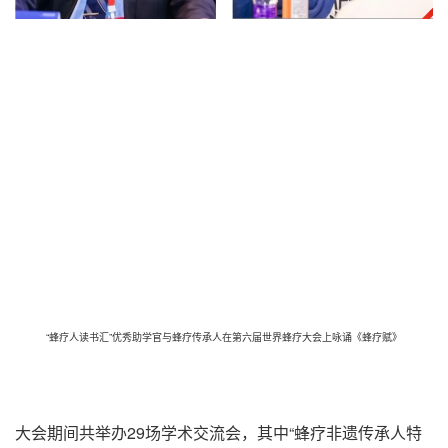
“蜂疗人读书汇”优秀助学官与蜂疗传承人在第六届世界蜂疗大会上咏诵《蜂疗赋》
大会期间共举办29场学术交流会，其中“蜂疗非遗传承人特