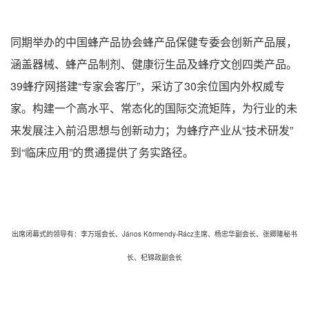
同期举办的中国蜂产品协会蜂产品保健专委会创新产品展，
涵盖器械、蜂产品制剂、健康衍生品及蜂疗文创四类产品。
39蜂疗网搭建“专家会客厅”，采访了30余位国内外权威专
家。构建一个高水平、常态化的国际交流矩阵，为行业的未
来发展注入前沿思想与创新动力；为蜂疗产业从“技术研发”
到“临床应用”的贯通提供了务实路径。
出席闭幕式的领导有：李万瑶会长、János Körmendy-Rácz主席、杨忠华副会长、张卿隆秘书
长、杞锦政副会长