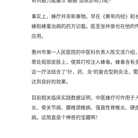
有何魅力能屡次“破圈”造就影响力呢？
事实上，蜂疗并非新事物。早在《黄帝内经》和
蜂和蜂蜜治病的药方记载。医圣张仲景也在他的
应用。
惠州市第一人民医院的中医科负责人陈文滨介绍
患处局部皮肤上，使其叮咬注入蜂毒。蜂毒含有
这一疗法结合了“针、药、灸”的复合型刺灸法，
达到良好的效果。
目前相关临床实践数据证明，中医蜂疗可作用于
炎、骨关节病、腰椎颈椎病、强直性脊椎炎、硬
病。这简直是个神奇的宝藏啊！